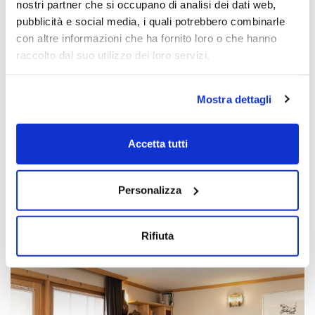
nostri partner che si occupano di analisi dei dati web,
pubblicità e social media, i quali potrebbero combinarle
con altre informazioni che ha fornito loro o che hanno
raccolto dal suo utilizzo dei loro servizi.
Appartamento 1
Mostra dettagli
Tipologia:
monolocale
2
Superficie:
35 m
Capienza:
2-3 persone
Accetta tutti
SCOPRI
Personalizza
Rifiuta