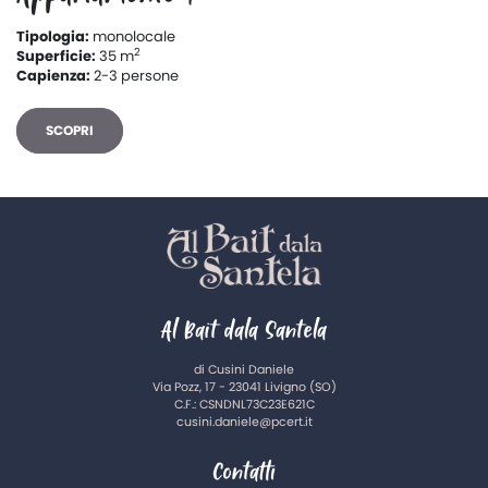
Tipologia:
monolocale
2
Superficie:
35 m
Capienza:
2-3 persone
SCOPRI
Al Bait dala Santela
di Cusini Daniele
Via Pozz, 17 - 23041 Livigno (SO)
C.F.: CSNDNL73C23E621C
cusini.daniele@pcert.it
Contatti